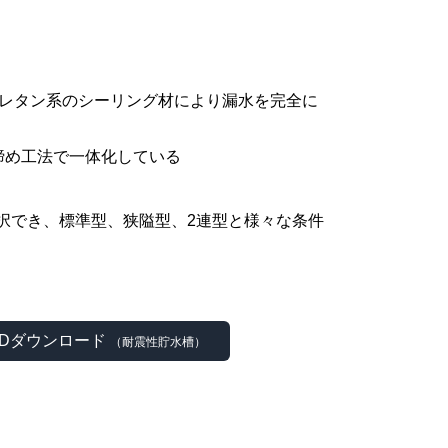
レタン系のシーリング材により漏⽔を完全に
締め⼯法で⼀体化している
選択でき、標準型、狭隘型、2連型と様々な条件
ADダウンロード
（耐震性貯水槽）