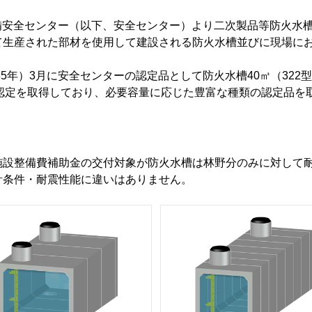
防設備安全センター（以下、安全センター）より二次製品等防火
て生産された部材を使用して建設される防火水槽並びに現場に
85年）3月に安全センターの認定品として防火水槽40㎥（32
と型式認定を取得しており、必要容量に応じた豊富な種類の認定品
設整備費補助金の交付対象が防火水槽は林野分のみに対して耐
計条件・耐震性能に違いはありません。