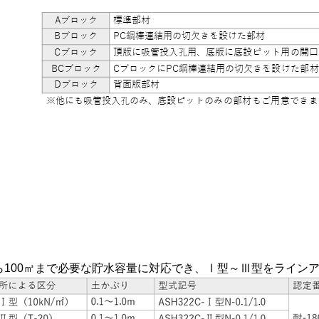
ら100㎥まで必要な貯水容量に対応でき、Ⅰ型～Ⅲ型をライン