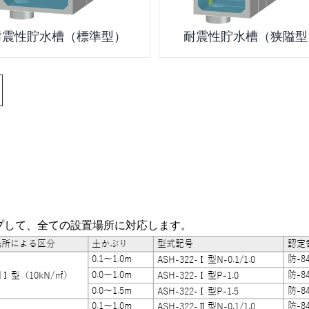
耐震性貯水槽（標準型）
耐震性貯水槽（狭隘型
プして、全ての設置場所に対応します。