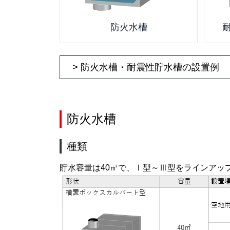
防火水槽
> 防火水槽・耐震性貯水槽の設置例
防火水槽
種類
貯水容量は40㎥で、Ⅰ型～Ⅲ型をラインアッ