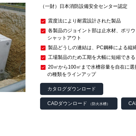
（⼀財）⽇本消防設備安全センター認定
震度法により耐震設計された製品
各製品のジョイント部は⽌⽔材、ポリウ
シャットアウト
製品どうしの連結は、PC鋼棒による縦
⼯場製品のため⼯期を⼤幅に短縮できる
20㎥から100㎥まで水槽容量を自在に
の種類をラインアップ
カタログダウンロード
CADダウンロード
C
（防火水槽）