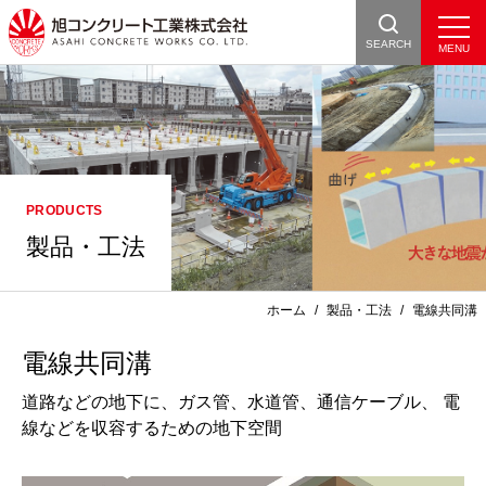
SEARCH
製品・工法
ホーム
製品・工法
電線共同溝
電線共同溝
道路などの地下に、ガス管、⽔道管、通信ケーブル、 電
線などを収容するための地下空間